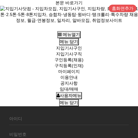
본문 바로가기
홈화면추가
메뉴열기
메뉴
닫기
지입기사구인
지입기사구직
구인등록(채용)
구직등록(인재)
마이페이지
이용안내
공지사항
임대/매매
사용자메뉴
메뉴
닫기
회
원
로
그