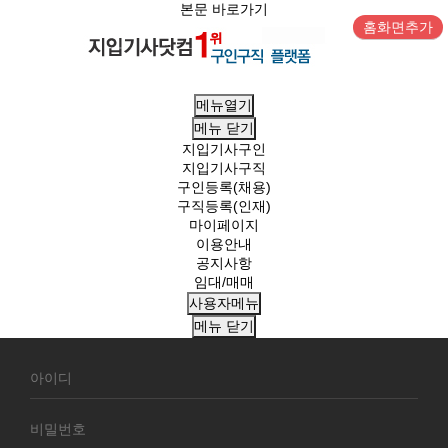
본문 바로가기
홈화면추가
메뉴열기
메뉴
닫기
지입기사구인
지입기사구직
구인등록(채용)
구직등록(인재)
마이페이지
이용안내
공지사항
임대/매매
사용자메뉴
메뉴
닫기
회
원
로
그
인