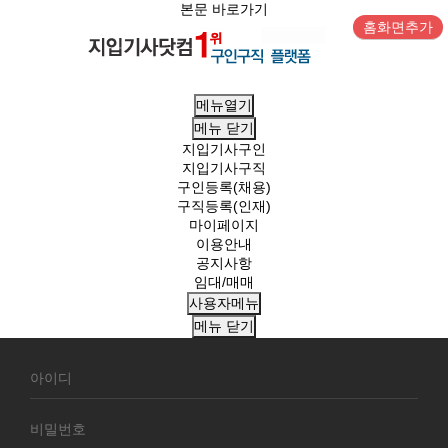
본문 바로가기
홈화면추가
메뉴열기
메뉴
닫기
지입기사구인
지입기사구직
구인등록(채용)
구직등록(인재)
마이페이지
이용안내
공지사항
임대/매매
사용자메뉴
메뉴
닫기
회
원
로
그
인