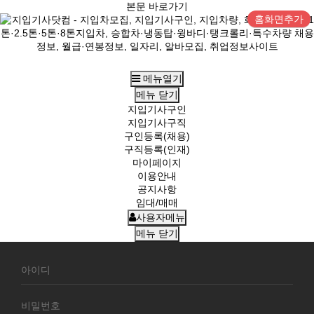
본문 바로가기
홈화면추가
메뉴열기
메뉴
닫기
지입기사구인
지입기사구직
구인등록(채용)
구직등록(인재)
마이페이지
이용안내
공지사항
임대/매매
사용자메뉴
메뉴
닫기
회
원
로
그